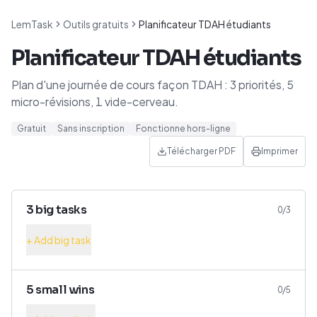
LemTask
Outils gratuits
Planificateur TDAH étudiants
Planificateur TDAH étudiants
Plan d'une journée de cours façon TDAH : 3 priorités, 5
micro-révisions, 1 vide-cerveau.
Gratuit
Sans inscription
Fonctionne hors-ligne
Télécharger PDF
Imprimer
3 big tasks
0
/3
+ Add big task
5 small wins
0
/5