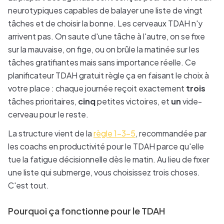
neurotypiques capables de balayer une liste de vingt
tâches et de choisir la bonne. Les cerveaux TDAH n'y
arrivent pas. On saute d'une tâche à l'autre, on se fixe
sur la mauvaise, on fige, ou on brûle la matinée sur les
tâches gratifiantes mais sans importance réelle. Ce
planificateur TDAH gratuit règle ça en faisant le choix à
votre place : chaque journée reçoit exactement
trois
tâches prioritaires,
cinq
petites victoires, et
un
vide-
cerveau pour le reste.
La structure vient de la
règle 1-3-5
, recommandée par
les coachs en productivité pour le TDAH parce qu'elle
tue la fatigue décisionnelle dès le matin. Au lieu de fixer
une liste qui submerge, vous choisissez trois choses.
C'est tout.
Pourquoi ça fonctionne pour le TDAH