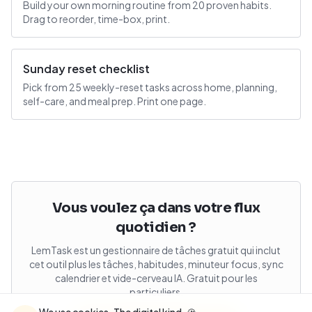
Build your own morning routine from 20 proven habits.
Drag to reorder, time-box, print.
Sunday reset checklist
Pick from 25 weekly-reset tasks across home, planning,
self-care, and meal prep. Print one page.
Vous voulez ça dans votre flux
quotidien ?
LemTask est un gestionnaire de tâches gratuit qui inclut
cet outil plus les tâches, habitudes, minuteur focus, sync
calendrier et vide-cerveau IA. Gratuit pour les
particuliers.