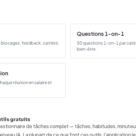
Questions 1-on-1
 blocages, feedback, carrière,
50 questions 1-on-1 par catég
bien-être.
nion
haque réunion en salaire et
tils gratuits
estionnaire de tâches complet — tâches, habitudes, minuteur
erveau IA. La plupart de ce que font ces outils, l'application le