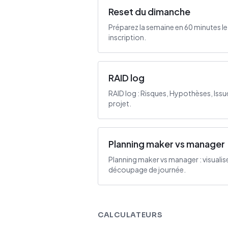
Reset du dimanche
Préparez la semaine en 60 minutes l
inscription.
RAID log
RAID log : Risques, Hypothèses, Is
projet.
Planning maker vs manager
Planning maker vs manager : visualise
découpage de journée.
CALCULATEURS