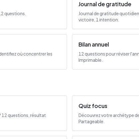
Journal de gratitude
12 questions.
Journal de gratitude quotidien
victoire, 1 intention.
Bilan annuel
dentifiez où concentrer les
12 questions pour réviser l'ann
Imprimable.
Quiz focus
? 12 questions, résultat
Découvrez votre archétype de
Partageable.