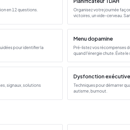
Planificateur TDAH
tion en 12 questions.
Organisez votre journée façon
victoires, un vide-cerveau. San
Menu dopamine
idées pour identifier la
Pré-listez vos récompenses 
quand l'énergie chute. Évite le s
Dysfonction exécutiv
ses, signaux, solutions
Techniques pour démarrer qua
autisme, burnout.