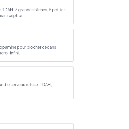
 TDAH : 3 grandes tâches, 5 petites
s inscription.
dopamine pour piocher dedans
croll infini.
e
nd le cerveau refuse. TDAH,